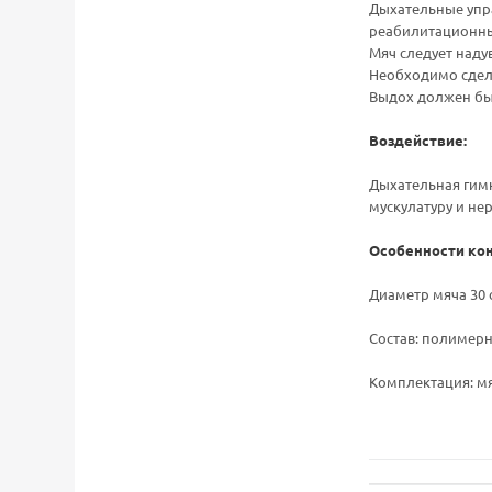
Дыхательные упра
реабилитационны
Мяч следует наду
Необходимо сдела
Выдох должен быт
Воздействие:
Дыхательная гимн
мускулатуру и не
Особенности кон
Диаметр мяча 30 
Состав: полимер
Комплектация: мя