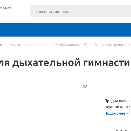
тернет
и
-
Бандаж послеоперационный (абдоминальный)
-
Бандаж на грудную к
ля дыхательной гимнасти
Предназначен 
грудной клетк
и правильног
Подробнее