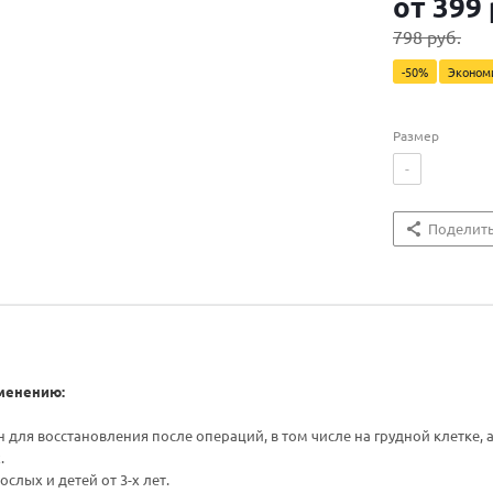
от
399 
798 руб.
-50%
Эконо
Размер
-
Поделит
менению:
 для восстановления после операций, в том числе на грудной клетке,
.
слых и детей от 3-х лет.