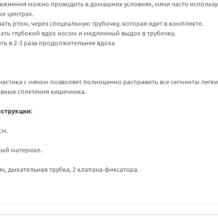
жнения можно проводить в домашних условиях, мячи часто используют
х центрах.
вать ртом, через специальную трубочку, которая идет в комплекте.
ть глубокий вдох носом и медленный выдох в трубочку.
ь в 2-3 раза продолжительнее вдоха
астика с мячом позволяет полноценно расправить все сегменты легк
рвные сплетения кишечника.
струкции:
см.
ный материал.
ч, дыхательная трубка, 2 клапана-фиксатора.