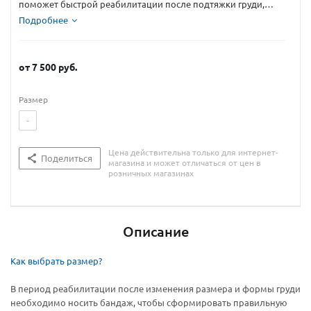
поможет быстрой реабилитации после подтяжки груди,
увеличении или уменьшении молочных желез
Подробнее
(маммопластика)
от
7 500 руб.
Размер
-
Цена действительна только для интернет-
Поделиться
магазина и может отличаться от цен в
розничных магазинах
Описание
Как выбрать размер?
В период реабилитации после изменения размера и формы груди
необходимо носить бандаж, чтобы сформировать правильную