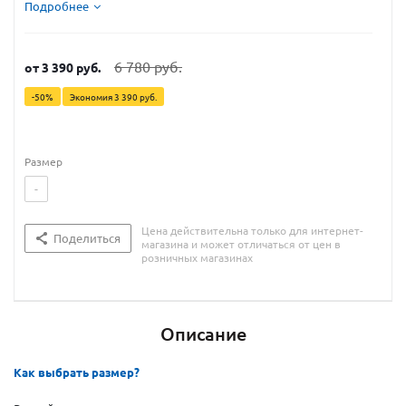
травмировании
Подробнее
6 780 руб.
от
3 390 руб.
-50%
Экономия
3 390 руб.
Размер
-
Цена действительна только для интернет-
Поделиться
магазина и может отличаться от цен в
розничных магазинах
Описание
Как выбрать размер?