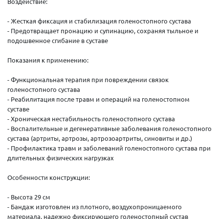
Воздействие:
- Жесткая фиксация и стабилизация голеностопного сустава
- Предотвращает пронацию и супинацию, сохраняя тыльное и
подошвенное сгибание в суставе
Показания к применению:
- Функциональная терапия при повреждении связок
голеностопного сустава
- Реабилитация после травм и операций на голеностопном
суставе
- Хроническая нестабильность голеностопного сустава
- Воспалительные и дегенеративные заболевания голеностопного
сустава (артриты, артрозы, артрозоартриты, синовиты и др.)
- Профилактика травм и заболеваний голеностопного сустава при
длительных физических нагрузках
Особенности конструкции:
- Высота 29 см
- Бандаж изготовлен из плотного, воздухопроницаемого
материала, надежно фиксирующего голеностопный сустав