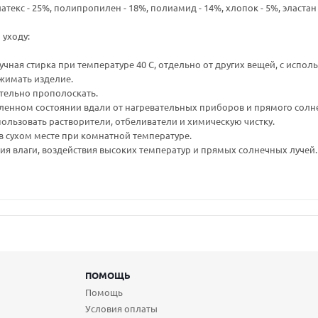
атекс - 25%, полипропилен - 18%, полиамид - 14%, хлопок - 5%, эластан 
уходу:
чная стирка при температуре 40 С, отдельно от других вещей, с испо
ыжимать изделие.
тельно прополоскать.
ленном состоянии вдали от нагревательных приборов и прямого солне
спользовать растворители, отбеливатели и химическую чистку.
в сухом месте при комнатной температуре.
ия влаги, воздействия высоких температур и прямых солнечных лучей.
ПОМОЩЬ
Помощь
Условия оплаты