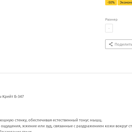
-50%
Эконо
Размер
-
Поделит
 Крейт Б-347
юшную стенку, обеспечивая естественный тонус мышц.
ощущения, жжение или зуд, связанные с раздражением кожи вокруг ст
бразование грыж.