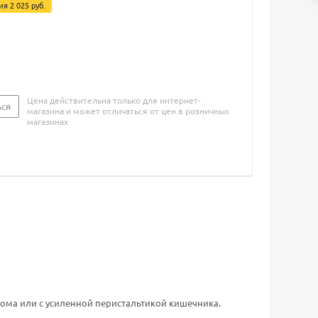
мия
2 025 руб.
Цена действительна только для интернет-
ься
магазина и может отличаться от цен в розничных
магазинах
ома или с усиленной перистальтикой кишечника.