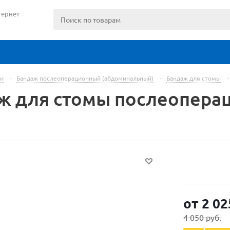
тернет
и
-
Бандаж послеоперационный (абдоминальный)
-
Бандаж для стомы
-
ж для стомы послеопера
от
2 02
4 050 руб.