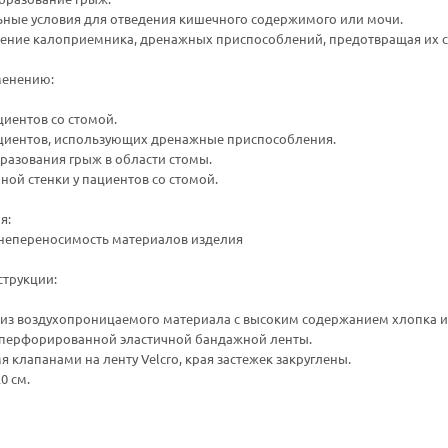
ьные условия для отведения кишечного содержимого или мочи.
ение калоприемника, дренажных приспособлений, предотвращая их 
менению:
иентов со стомой.
циентов, использующих дренажные приспособления.
разования грыж в области стомы.
ой стенки у пациентов со стомой.
я:
непереносимость материалов изделия
струкции:
из воздухопроницаемого материала с высоким содержанием хлопка и 
з перфорированной эластичной бандажной ленты.
я клапанами на ленту Velcro, края застежек закруглены.
0 см.