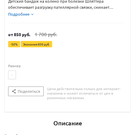
Детский бандаж на колено при болезни Шляттера
обеспечивает разгрузку пателлярной связки, снимает
воспаление и дистрофию связки надколенника
Подробнее
1 700 руб.
от
850 руб.
-50%
Экономия
850 руб.
Размер
-
Цена действительна только для интернет-
Поделиться
магазина и может отличаться от цен в
розничных магазинах
Описание